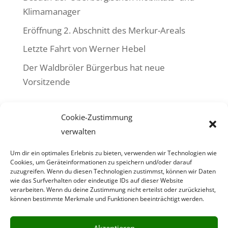
Klimamanager
Eröffnung 2. Abschnitt des Merkur-Areals
Letzte Fahrt von Werner Hebel
Der Waldbröler Bürgerbus hat neue
Vorsitzende
Neueste Kommentare
Cookie-Zustimmung
Es sind keine Kommentare vorhanden.
verwalten
Um dir ein optimales Erlebnis zu bieten, verwenden wir Technologien wie
Cookies, um Geräteinformationen zu speichern und/oder darauf
zuzugreifen. Wenn du diesen Technologien zustimmst, können wir Daten
wie das Surfverhalten oder eindeutige IDs auf dieser Website
Bürgerbusverein Waldbröl e. V.
verarbeiten. Wenn du deine Zustimmung nicht erteilst oder zurückziehst,
Heidbergweg 32 ·
51545 Waldbröl
können bestimmte Merkmale und Funktionen beeinträchtigt werden.
Vertreten durch:
Herbert Greb, Detlef Baldamus
Akzeptieren