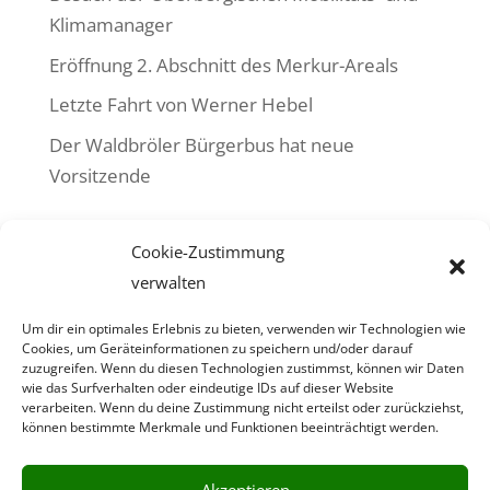
Klimamanager
Eröffnung 2. Abschnitt des Merkur-Areals
Letzte Fahrt von Werner Hebel
Der Waldbröler Bürgerbus hat neue
Vorsitzende
Neueste Kommentare
Cookie-Zustimmung
Es sind keine Kommentare vorhanden.
verwalten
Um dir ein optimales Erlebnis zu bieten, verwenden wir Technologien wie
Cookies, um Geräteinformationen zu speichern und/oder darauf
zuzugreifen. Wenn du diesen Technologien zustimmst, können wir Daten
wie das Surfverhalten oder eindeutige IDs auf dieser Website
Bürgerbusverein Waldbröl e. V.
verarbeiten. Wenn du deine Zustimmung nicht erteilst oder zurückziehst,
Heidbergweg 32 ·
51545 Waldbröl
können bestimmte Merkmale und Funktionen beeinträchtigt werden.
Vertreten durch:
Herbert Greb, Detlef Baldamus
Akzeptieren