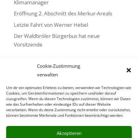
Klimamanager
Eröffnung 2. Abschnitt des Merkur-Areals
Letzte Fahrt von Werner Hebel
Der Waldbröler Bürgerbus hat neue
Vorsitzende
Neueste Kommentare
Cookie-Zustimmung
Es sind keine Kommentare vorhanden.
verwalten
Um dir ein optimales Erlebnis zu bieten, verwenden wir Technologien wie
Cookies, um Geräteinformationen zu speichern und/oder darauf
zuzugreifen. Wenn du diesen Technologien zustimmst, können wir Daten
wie das Surfverhalten oder eindeutige IDs auf dieser Website
Bürgerbusverein Waldbröl e. V.
verarbeiten. Wenn du deine Zustimmung nicht erteilst oder zurückziehst,
Heidbergweg 32 ·
51545 Waldbröl
können bestimmte Merkmale und Funktionen beeinträchtigt werden.
Vertreten durch:
Herbert Greb, Detlef Baldamus
Akzeptieren