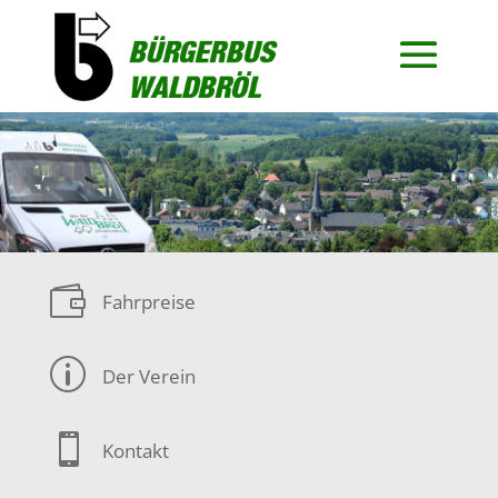

Fahrpreise
p
Der Verein

Kontakt